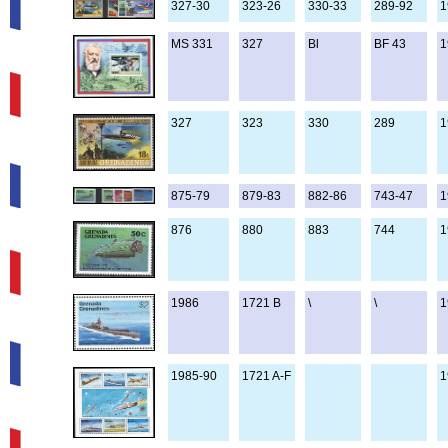
327-30
323-26
330-33
289-92
1
MS 331
327
Bl
BF 43
1
327
323
330
289
1
875-79
879-83
882-86
743-47
1
876
880
883
744
1
1986
1721 B
\
\
1
1985-90
1721 A-F
1