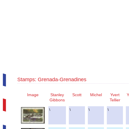
Stamps: Grenada-Grenadines
Image
Stanley
Scott
Michel
Yvert
Y
Gibbons
Tellier
\
\
\
\