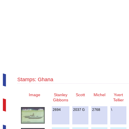
Stamps: Ghana
Image
Stanley
Scott
Michel
Yvert
Gibbons
Tellier
2694
2037 G
2768
\