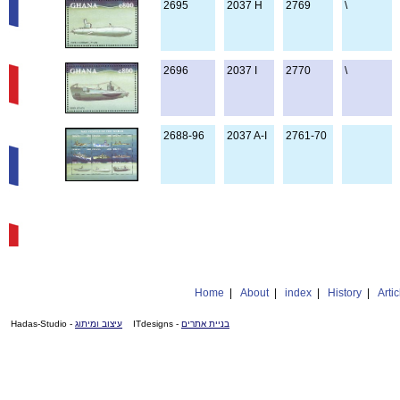
2695
2037 H
2769
\
2696
2037 I
2770
\
2688-96
2037 A-I
2761-70
Home
|
About
|
index
|
History
|
Artic
- Hadas-Studio
עיצוב ומיתוג
- ITdesigns
בניית אתרים