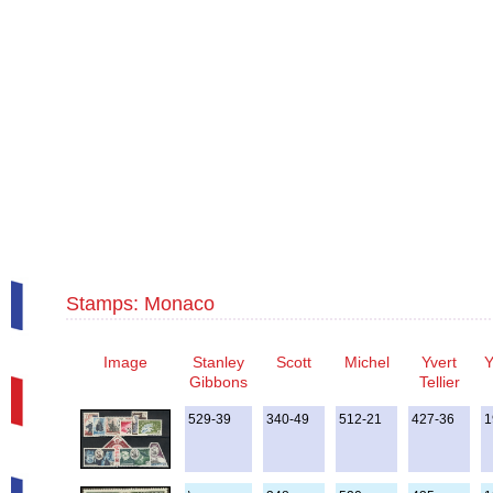
Stamps: Monaco
Image
Stanley
Scott
Michel
Yvert
Y
Gibbons
Tellier
529-39
340-49
512-21
427-36
1