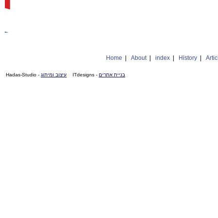
Home
|
About
|
index
|
History
|
Artic
- Hadas-Studio
עיצוב ומיתוג
- ITdesigns
בניית אתרים