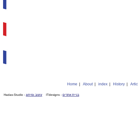
Home
|
About
|
index
|
History
|
Artic
- Hadas-Studio
עיצוב ומיתוג
- ITdesigns
בניית אתרים