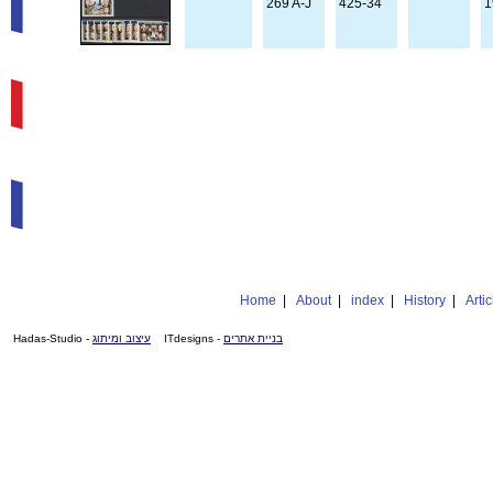
269 A-J
425-34
1
Home
|
About
|
index
|
History
|
Artic
- Hadas-Studio
עיצוב ומיתוג
- ITdesigns
בניית אתרים