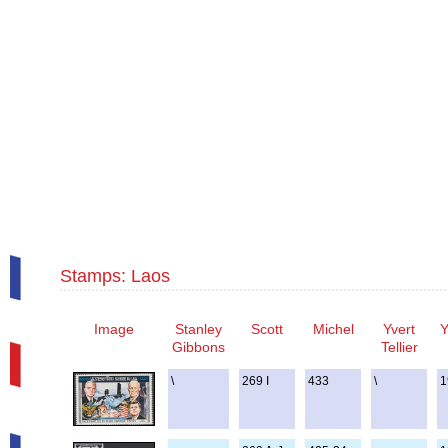
Stamps: Laos
Image
Stanley
Scott
Michel
Yvert
Y
Gibbons
Tellier
\
269 I
433
\
1