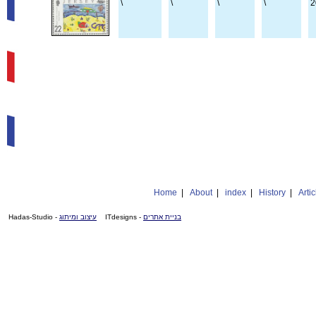
\
\
\
\
2
Home
|
About
|
index
|
History
|
Artic
- Hadas-Studio
עיצוב ומיתוג
- ITdesigns
בניית אתרים