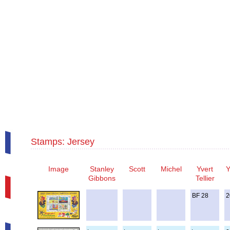
Stamps: Jersey
Image
Stanley
Scott
Michel
Yvert
Y
Gibbons
Tellier
BF 28
2